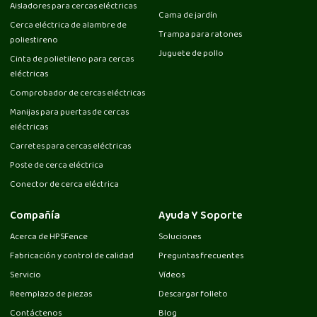
Aisladores para cercas eléctricas
Cama de jardín
Cerca eléctrica de alambre de
Trampa para ratones
poliestireno
Juguete de pollo
Cinta de polietileno para cercas
eléctricas
Comprobador de cercas eléctricas
Manijas para puertas de cercas
eléctricas
Carretes para cercas eléctricas
Poste de cerca eléctrica
Conector de cerca eléctrica
Compañía
Ayuda Y Soporte
Acerca de HPSFence
Soluciones
Fabricación y control de calidad
Preguntas frecuentes
Servicio
Vídeos
Reemplazo de piezas
Descargar folleto
Contáctenos
Blog