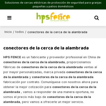
Soluciones de cercas eléctricas de protección de seguridad para granjas
pequeñas y patios domésticos
Inicio
todos
/
/
conectores de la cerca de la alambrada
conectores de la cerca de la alambrada
HPS FENCE
es un fabricante y proveedor profesional en China de
conectores de la cerca de la alambrada
, proporcionamos
fábricas de
conectores de la cerca de la alambrada
ventas al
por mayor personalizadas, marca privada
conectores de la cerca
de la alambrada
y
conectores de la cerca de la alambrada
fabricación por contrato. Comuníquese con nosotros ahora para
obtener la mejor cotización para
conectores de la cerca de la
alambrada
, vamos a responder de una manera oportuna, no
somos el precio más bajo de
conectores de la cerca de la
alambrada
, pero vamos a ofrecerle un mejor servicio.