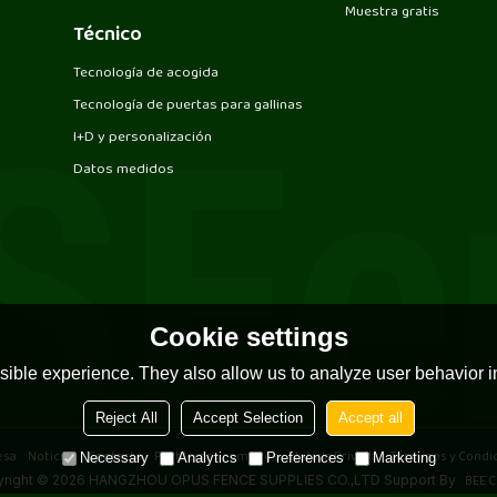
Muestra gratis
Técnico
Tecnología de acogida
Tecnología de puertas para gallinas
I+D y personalización
Datos medidos
Cookie settings
ible experience. They also allow us to analyze user behavior in
Reject All
Accept Selection
Accept all
esa
Noticias
Contacto
Problemas comunes
Noticia Privada
Términos y Condi
Necessary
Analytics
Preferences
Marketing
BEE C
right © 2026
HANGZHOU OPUS FENCE SUPPLIES CO.,LTD
Support By