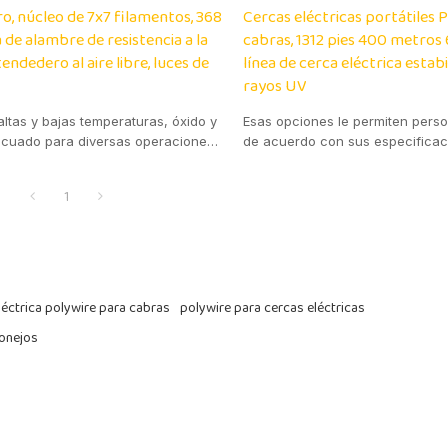
o, núcleo de 7x7 filamentos, 368
Cercas eléctricas portátiles 
a de alambre de resistencia a la
cabras, 1312 pies 400 metros
endedero al aire libre, luces de
línea de cerca eléctrica estab
rayos UV
altas y bajas temperaturas, óxido y
Esas opciones le permiten perso
ecuado para diversas operaciones
de acuerdo con sus especificac
1
léctrica polywire para cabras
polywire para cercas eléctricas
conejos