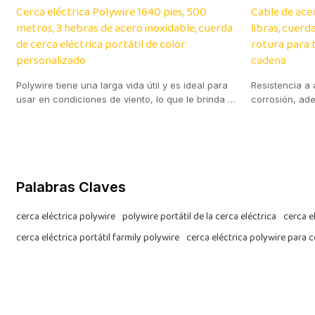
Cerca eléctrica Polywire 1640 pies, 500
Cable de acer
metros, 3 hebras de acero inoxidable, cuerda
libras, cuerd
de cerca eléctrica portátil de color
rotura para t
personalizado
cadena
Polywire tiene una larga vida útil y es ideal para
Resistencia a 
usar en condiciones de viento, lo que le brinda la
corrosión, ad
tranquilidad de que su ga
al aire libre.
Palabras Claves
cerca eléctrica polywire
polywire portátil de la cerca eléctrica
cerca e
cerca eléctrica portátil farmily polywire
cerca eléctrica polywire para 