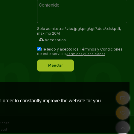
Solo admite .rar/.zip/.jpg/.png/.gif/.doc/.xls/.pdf,
máximo 20M
Accesorios
He leido y acepto los Términos y Condiciones
Términos y Condiciones
de este servicio,
Mandar
 order to constantly improve the website for you.
ciones
loud