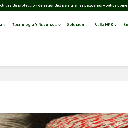
ctricas de protección de seguridad para granjas pequeñas y patios domé
a
Tecnología Y Recursos
Solución
Valla HPS
Se