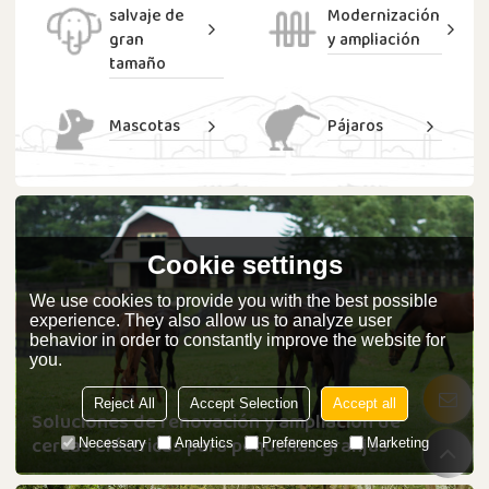
salvaje de
Modernización
gran
y ampliación
tamaño
Mascotas
Pájaros
Cookie settings
We use cookies to provide you with the best possible
experience. They also allow us to analyze user
behavior in order to constantly improve the website for
you.
Reject All
Accept Selection
Accept all
Soluciones de renovación y ampliación de
cercas eléctricas para pequeñas granjas
Necessary
Analytics
Preferences
Marketing