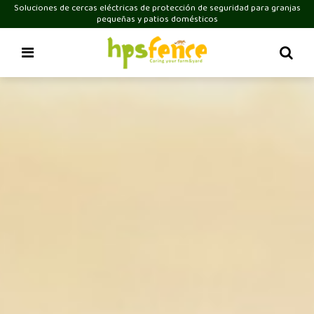
Soluciones de cercas eléctricas de protección de seguridad para granjas
pequeñas y patios domésticos