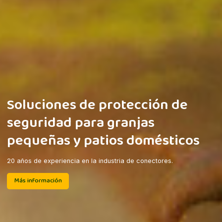
Los mejores energizantes para
granjas pequeñas y jardines
domésticos.
0,5 J / 1 J / 2 J / 3,5 J / 4,8 J / 6 J / 8 J / 10 J / 12 J
Más información