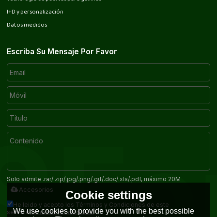
I+D y personalización
Datos medidos
Escriba Su Mensaje Por Favor
Solo admite .rar/.zip/.jpg/.png/.gif/.doc/.xls/.pdf, máximo 20M
Accesorios
Cookie settings
He leido y acepto los Términos y Condiciones de este
We use cookies to provide you with the best possible
Términos y Condiciones
servicio,