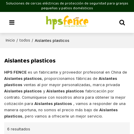
Soluciones de cercas eléctricas de protección de seguridad para granjas
pequeñas y patios domésticos
Inicio
todos
/
/
Aislantes plasticos
Aislantes plasticos
HPS FENCE
es un fabricante y proveedor profesional en China de
Aislantes plasticos
, proporcionamos fábricas de
Aislantes
plasticos
ventas al por mayor personalizadas, marca privada
Aislantes plasticos
y
Aislantes plasticos
fabricación por
contrato. Comuníquese con nosotros ahora para obtener la mejor
cotización para
Aislantes plasticos
, vamos a responder de una
manera oportuna, no somos el precio más bajo de
Aislantes
plasticos
, pero vamos a ofrecerle un mejor servicio.
6 resultados