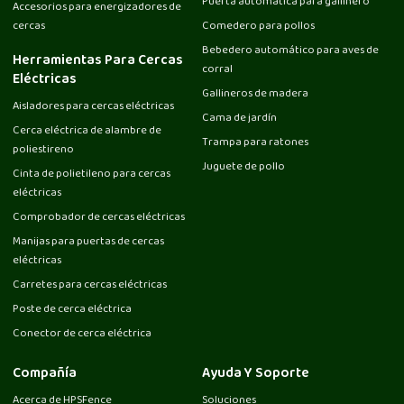
Puerta automática para gallinero
Accesorios para energizadores de
cercas
Comedero para pollos
Bebedero automático para aves de
Herramientas Para Cercas
corral
Eléctricas
Gallineros de madera
Aisladores para cercas eléctricas
Cama de jardín
Cerca eléctrica de alambre de
Trampa para ratones
poliestireno
Juguete de pollo
Cinta de polietileno para cercas
eléctricas
Comprobador de cercas eléctricas
Manijas para puertas de cercas
eléctricas
Carretes para cercas eléctricas
Poste de cerca eléctrica
Conector de cerca eléctrica
Compañía
Ayuda Y Soporte
Acerca de HPSFence
Soluciones