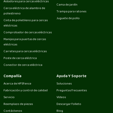
Aisladores para cercas eléctricas
Cama de jardín
Cerca eléctrica de alambre de
Trampa para ratones
poliestireno
Juguete de pollo
Cinta de polietileno para cercas
eléctricas
Comprobador de cercas eléctricas
Manijas para puertas de cercas
eléctricas
Carretes para cercas eléctricas
Poste de cerca eléctrica
Conector de cerca eléctrica
Compañía
Ayuda Y Soporte
Acerca de HPSFence
Soluciones
Fabricación y control de calidad
Preguntas frecuentes
Servicio
Vídeos
Reemplazo de piezas
Descargar folleto
Contáctenos
Blog