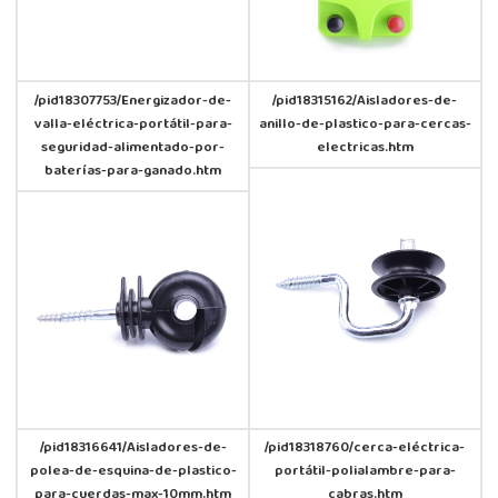
/pid18307753/Energizador-de-
/pid18315162/Aisladores-de-
valla-eléctrica-portátil-para-
anillo-de-plastico-para-cercas-
seguridad-alimentado-por-
electricas.htm
baterías-para-ganado.htm
/pid18316641/Aisladores-de-
/pid18318760/cerca-eléctrica-
polea-de-esquina-de-plastico-
portátil-polialambre-para-
para-cuerdas-max-10mm.htm
cabras.htm