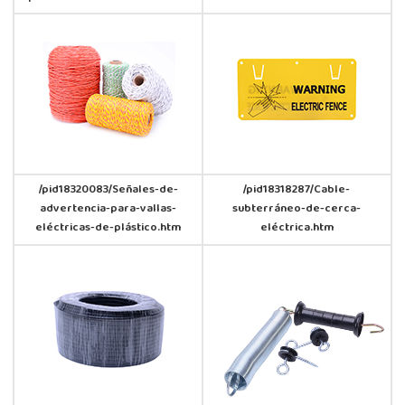
/pid18320083/Señales-de-
/pid18318287/Cable-
advertencia-para-vallas-
subterráneo-de-cerca-
eléctricas-de-plástico.htm
eléctrica.htm