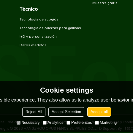
Muestra gratis
Técnico
Tecnología de acogida
Tecnología de puertas para gallinas
I+D y personalización
Datos medidos
Cookie settings
ible experience. They also allow us to analyze user behavior in
Reject All
Accept Selection
Accept all
esa
Noticias
Contacto
Problemas comunes
Noticia Privada
Términos y Condi
Necessary
Analytics
Preferences
Marketing
BEE C
right © 2026
HANGZHOU OPUS FENCE SUPPLIES CO.,LTD
Support By