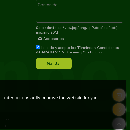
Solo admite .rar/.zip/.jpg/.png/.gif/.doc/.xls/.pdf,
máximo 20M
Accesorios
He leido y acepto los Términos y Condiciones
Términos y Condiciones
de este servicio,
Mandar
 order to constantly improve the website for you.
ciones
loud