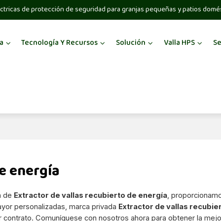
ctricas de protección de seguridad para granjas pequeñas y patios domé
a
Tecnología Y Recursos
Solución
Valla HPS
Se
de energía
a de
Extractor de vallas recubierto de energía
, proporcionamo
ayor personalizadas, marca privada
Extractor de vallas recubie
r contrato. Comuníquese con nosotros ahora para obtener la mejo