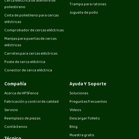
Cerca eléctrica de alambre de
Trampa para ratones
poliestireno
Juguete de pollo
Cinta de polietileno para cercas
eléctricas
Comprobador de cercas eléctricas
Manijas para puertas de cercas
eléctricas
Carretes para cercas eléctricas
Poste de cerca eléctrica
Conector de cerca eléctrica
Compañía
Ayuda Y Soporte
Acerca de HPSFence
Soluciones
Fabricación y control de calidad
Preguntas frecuentes
Servicio
Vídeos
Reemplazo de piezas
Descargar folleto
Contáctenos
Blog
Muestra gratis
Técnico