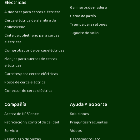
Eléctricas
Gallineros de madera
Aisladores para cercas eléctricas
Cama de jardín
Cerca eléctrica de alambre de
Trampa para ratones
poliestireno
Juguete de pollo
Cinta de polietileno para cercas
eléctricas
Comprobador de cercas eléctricas
Manijas para puertas de cercas
eléctricas
Carretes para cercas eléctricas
Poste de cerca eléctrica
Conector de cerca eléctrica
Compañía
Ayuda Y Soporte
Acerca de HPSFence
Soluciones
Fabricación y control de calidad
Preguntas frecuentes
Servicio
Vídeos
Reemplazo de piezas
Descargar folleto