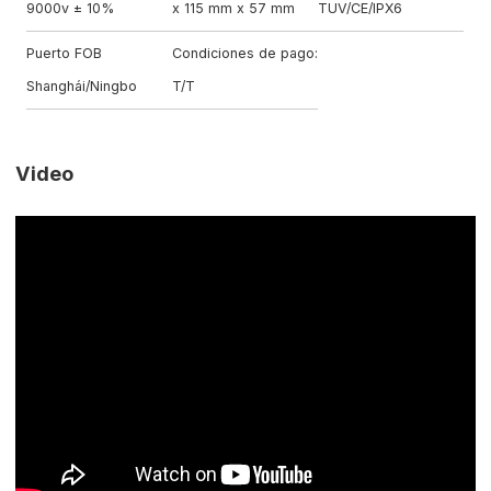
9000v ± 10%
x 115 mm x 57 mm
TUV/CE/IPX6
Puerto FOB
Condiciones de pago:
Shanghái/Ningbo
T/T
Video