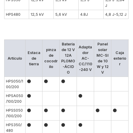
J
HPS480
12,5 kV
5,6 kV
4.8J
4,8 J-5,12 J
Batería
Panel
Adapta
pinza
de 12 V
solar
Estaca
dor
Caja
de
12A
MC-SI
Artículo
de
AC-
exterio
cocodr
PLOMO
de 10
tierra
CC/110
r
ilo
-ÁCID
W y 12
-240 V
O
V
HPS050/1
⬤
⬤
⬤
00/200
HPSA050
⬤
⬤
/100/200
HPSS050
⬤
⬤
⬤
⬤
⬤
/100/200
HPS350/
⬤
⬤
⬤
⬤
480