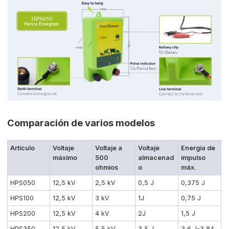
Comparación de varios modelos
Artículo
Voltaje
Voltaje a
Voltaje
Energía de
máximo
500
almacenad
impulso
ohmios
o
máx.
HPS050
12,5 kV
2,5 kV
0,5 J
0,375 J
HPS100
12,5 kV
3 kV
1J
0,75 J
HPS200
12,5 kV
4 kV
2J
1,5 J
HPS350
12,5 kV
5,5 kV
3,5 J
3,6 J-3,84