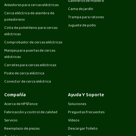
Gallineros de madera
Aisladores para cercas eléctricas
Cama de jardín
Cerca eléctrica de alambre de
Trampa para ratones
poliestireno
Juguete de pollo
Cinta de polietileno para cercas
eléctricas
Comprobador de cercas eléctricas
Manijas para puertas de cercas
eléctricas
Carretes para cercas eléctricas
Poste de cerca eléctrica
Conector de cerca eléctrica
Compañía
Ayuda Y Soporte
Acerca de HPSFence
Soluciones
Fabricación y control de calidad
Preguntas frecuentes
Servicio
Vídeos
Reemplazo de piezas
Descargar folleto