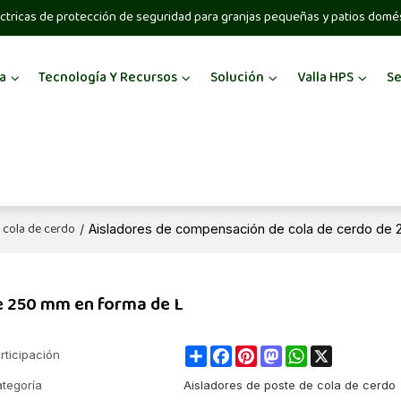
ctricas de protección de seguridad para granjas pequeñas y patios domé
a
Tecnología Y Recursos
Solución
Valla HPS
Se
 cola de cerdo
/
Aisladores de compensación de cola de cerdo de
e 250 mm en forma de L
Share
Facebook
Pinterest
Mastodon
WhatsApp
X
rticipación
tegoría
Aisladores de poste de cola de cerdo