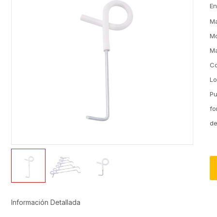
En
M
M
Ma
Co
Lo
Pu
fo
de
Información Detallada