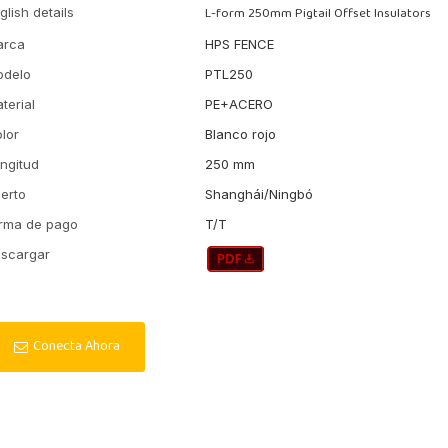
L-form 250mm Pigtail Offset Insulators
glish details
arca
HPS FENCE
odelo
PTL250
terial
PE+ACERO
lor
Blanco rojo
ngitud
250 mm
erto
Shanghái/Ningbó
rma de pago
T/T
scargar
Conecta Ahora