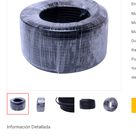
En
M
M
Ma
Di
R
Pu
fo
de
Información Detallada