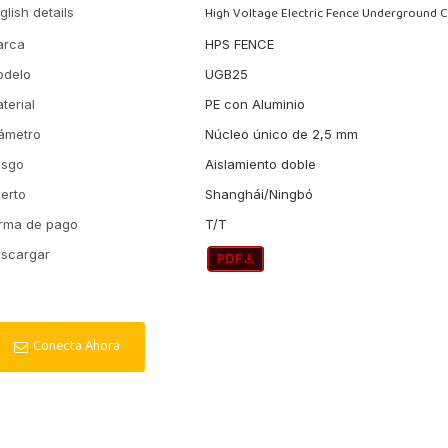
High Voltage Electric Fence Underground 
glish details
arca
HPS FENCE
odelo
UGB25
terial
PE con Aluminio
ámetro
Núcleo único de 2,5 mm
asgo
Aislamiento doble
erto
Shanghái/Ningbó
rma de pago
T/T
scargar
Conecta Ahora