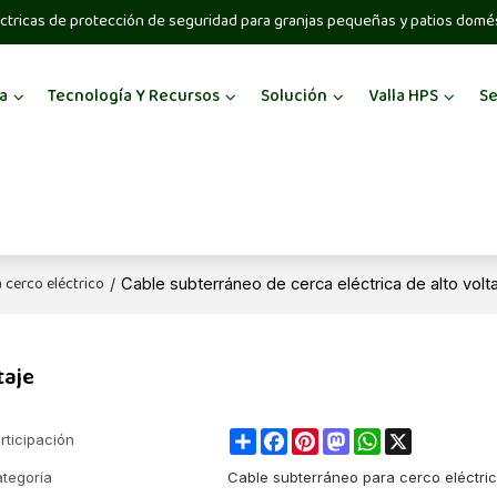
ctricas de protección de seguridad para granjas pequeñas y patios domé
a
Tecnología Y Recursos
Solución
Valla HPS
Se
 cerco eléctrico
/
Cable subterráneo de cerca eléctrica de alto volt
taje
Share
Facebook
Pinterest
Mastodon
WhatsApp
X
rticipación
tegoría
Cable subterráneo para cerco eléctri