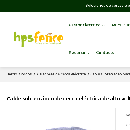
Soluciones de cercas elé
Pastor Electrico
Avicultur
Recurso
Contacto
Inicio
todos
Aisladores de cerca eléctrica
Cable subterráneo para
/
/
/
Cable subterráneo de cerca eléctrica de alto vol
pa
Ca