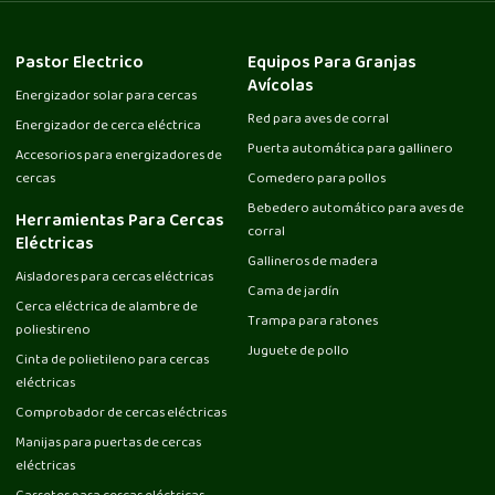
Pastor Electrico
Equipos Para Granjas
Avícolas
Energizador solar para cercas
Red para aves de corral
Energizador de cerca eléctrica
Puerta automática para gallinero
Accesorios para energizadores de
cercas
Comedero para pollos
Bebedero automático para aves de
Herramientas Para Cercas
corral
Eléctricas
Gallineros de madera
Aisladores para cercas eléctricas
Cama de jardín
Cerca eléctrica de alambre de
Trampa para ratones
poliestireno
Juguete de pollo
Cinta de polietileno para cercas
eléctricas
Comprobador de cercas eléctricas
Manijas para puertas de cercas
eléctricas