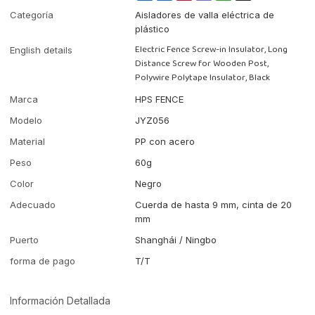
Categoría
Aisladores de valla eléctrica de
plástico
Electric Fence Screw-in Insulator, Long
English details
Distance Screw for Wooden Post,
Polywire Polytape Insulator, Black
Marca
HPS FENCE
Modelo
JYZ056
Material
PP con acero
Peso
60g
Color
Negro
Adecuado
Cuerda de hasta 9 mm, cinta de 20
mm
Puerto
Shanghái / Ningbo
forma de pago
T/T
Información Detallada