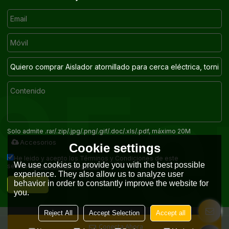
Solo admite .rar/.zip/.jpg/.png/.gif/.doc/.xls/.pdf, máximo 20M
Accesorios
Cookie settings
He leido y acepto los Términos y Condiciones de este
We use cookies to provide you with the best possible
Términos y Condiciones
servicio,
experience. They also allow us to analyze user
Mandar
behavior in order to constantly improve the website for
you.
Reject All
Accept Selection
Accept all
Conecta Ahora
Copyright © 2026
HANGZHOU OPUS FENCE SUPPLIES CO.,LTD