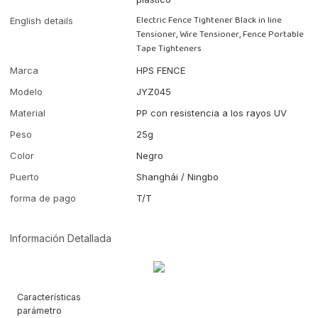
Electric Fence Tightener Black in line
English details
Tensioner, Wire Tensioner, Fence Portable
Tape Tighteners
Marca
HPS FENCE
Modelo
JYZ045
Material
PP con resistencia a los rayos UV
Peso
25g
Color
Negro
Puerto
Shanghái / Ningbo
forma de pago
T/T
Información Detallada
Características
parámetro