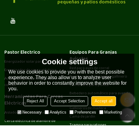
pequeñas y patios domésticos
Pastor Electrico
Equipos Para Granjas
Avícolas
Cookie settings
Energizador solar para cercas
Red para aves de corral
Energizador de cerca eléctrica
We use cookies to provide you with the best possible
Puerta automática para gallinero
experience. They also allow us to analyze user
Accesorios para energizadores de
behavior in order to constantly improve the website for
cercas
Comedero para pollos
you.
Bebedero automático para aves de
Herramientas Para Cercas
corral
Reject All
Accept Selection
Accept all
Eléctricas
Gallineros de madera
Aisladores para cercas eléctricas
Necessary
Analytics
Preferences
Marketing
Cama de jardín
Cerca eléctrica de alambre de
Trampa para ratones
poliestireno
Juguete de pollo
Cinta de polietileno para cercas